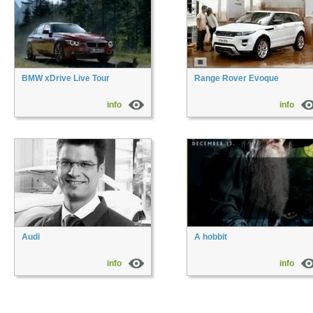
BMW xDrive Live Tour
Range Rover Evoque
info
info
Audi
A hobbit
info
info