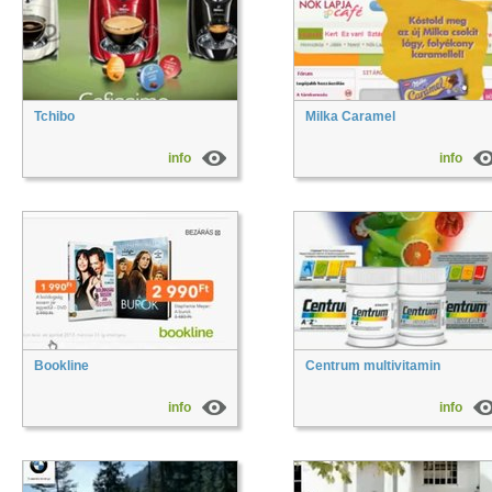
Tchibo
Milka Caramel
info
info
Bookline
Centrum multivitamin
info
info