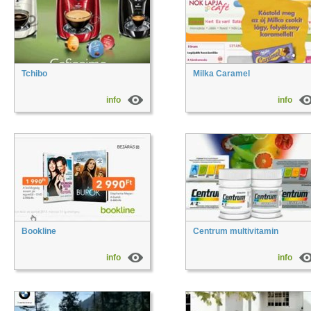
Tchibo
Milka Caramel
info
info
Bookline
Centrum multivitamin
info
info