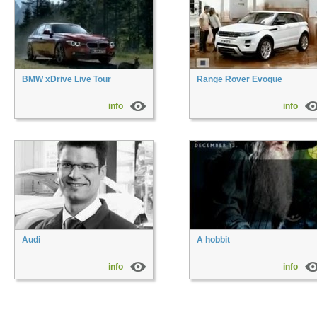
BMW xDrive Live Tour
Range Rover Evoque
info
info
Audi
A hobbit
info
info